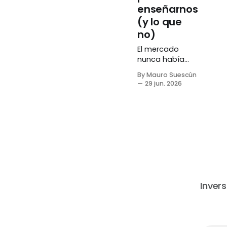
enseñarnos
(y lo que
no)
El mercado
nunca había
estado tan
By Mauro Suescún
concentrado en
29 jun. 2026
tan pocas
empresas,
todas
apostando a lo
mismo:
inteligencia
artificial. Para
algunos es 1999
otra vez. Para
otros, es
Invers
diferente esta
vez. La verdad,
como casi
siempre, vive en