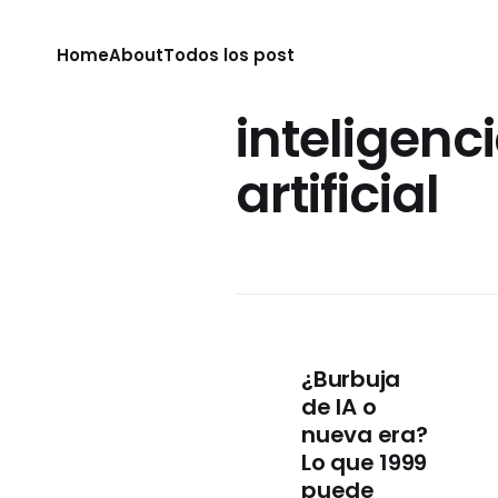
Home
About
Todos los post
inteligenc
artificial
¿Burbuja
de IA o
nueva era?
Lo que 1999
puede