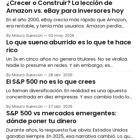
¿Crecer o Construir? La lección de
millones en efectivo bajo su sucesor. Esto es lo que
Amazon vs. eBay para inversores hoy
necesitas saber antes
En el año 2000, eBay crecía más rápido que Amazon,
era rentable, y tenía más usuarios. Amazon perdía
cientos de millones de dólares. Veinticinco años
By Mauro Suescún
03 may. 2026
después, una de esas empresas vale más de dos
Lo que suena aburrido es lo que te hace
billones de dólares. La otra es una fracción de lo que
rico
fue. El crecimiento no es
Un 3x en cinco años no genera titulares. No se viraliza.
Nadie lo presume en redes. Y sin embargo, es
exactamente el tipo de retorno que construye
By Mauro Suescún
28 abr. 2026
patrimonio real. El problema con "10x o nada" Las redes
El S&P 500 no es lo que crees
financieras están llenas de proyecciones heroicas.
Acciones que van a multiplicarse
Lo llaman diversificación. En realidad es una apuesta
concentrada en diez empresas. Y eso cambia todo lo
que creías saber sobre invertir de forma "segura". El
By Mauro Suescún
27 abr. 2026
benchmark que define todo Si llevas tiempo leyendo
S&P 500 vs mercados emergentes:
sobre inversiones, ya internalizaste la frase: "¿le
dónde poner tu dinero
ganaste al S&P 500?
Durante años, la respuesta fue obvia: Estados Unidos
ganaba siempre. En 2025, esa narrativa cambió. Lo que