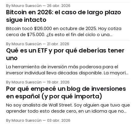
necesitas saber antes de decidir dónde va tu dinero. La
By Mauro Suescún
26 abr. 2026
década del S&P 500 Entre 2010 y 2024, el S&P 500 fue
Bitcoin en 2026: el caso de largo plazo
implacable. Dos años excepcionales lo confirmaron:
sigue intacto
subió
Bitcoin tocó $126.000 en octubre de 2025. Hoy cotiza
cerca de $75.000. ¿Es esto el fin del ciclo o una
corrección dentro de una tendencia mayor? Análisis sin
By Mauro Suescún
21 abr. 2026
hype. El contexto: de dónde venimos En octubre de
Qué es un ETF y por qué deberías tener
2025, Bitcoin alcanzó su máximo histórico de $126.000.
uno
Cuatro meses
La herramienta de inversión más poderosa para el
inversor individual lleva décadas disponible. La mayoría
en América Latina todavía no la usa. El problema con
By Mauro Suescún
19 abr. 2026
invertir "a la antigua" Durante décadas, la forma de
Por qué empecé un blog de inversiones
invertir en bolsa era comprar acciones individuales.
en español (y por qué importa)
Elegías una empresa — Apple, Bancolombia, Ecopetrol
— comprabas
No soy analista de Wall Street. Soy alguien que tuvo que
aprender todo esto desde cero, en un idioma que no
era el que usaban los mejores recursos. Este es el blog
By Mauro Suescún
03 abr. 2026
que me hubiera gustado encontrar. El problema Si
buscas "cómo invertir en ETFs" en Google, encuentras