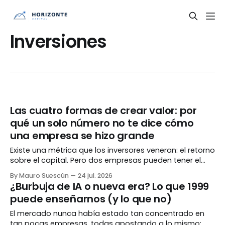
Inversiones
Las cuatro formas de crear valor: por
qué un solo número no te dice cómo
una empresa se hizo grande
Existe una métrica que los inversores veneran: el retorno
sobre el capital. Pero dos empresas pueden tener el
mismo número espectacular y haber llegado ahí por
By Mauro Suescún
24 jul. 2026
caminos completamente opuestos. Entender el cómo
¿Burbuja de IA o nueva era? Lo que 1999
importa tanto como el cuánto. El número que todos
puede enseñarnos (y lo que no)
admiran Hay una métrica que separa a las empresas
El mercado nunca había estado tan concentrado en
tan pocas empresas, todas apostando a lo mismo: