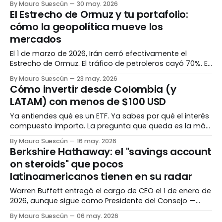
By Mauro Suescún
30 may. 2026
imaginó posible. No fue mala suerte — fue
El Estrecho de Ormuz y tu portafolio:
matemática. El espejismo del crecimiento eterno Hay
cómo la geopolítica mueve los
un patrón que se repite una y otra vez en los mercados.
mercados
Una empresa crece de
El 1 de marzo de 2026, Irán cerró efectivamente el
Estrecho de Ormuz. El tráfico de petroleros cayó 70%. El
precio del Brent subió 10% en un día. Si tenías petróleo,
By Mauro Suescún
23 may. 2026
energía o shipping en tu portafolio, lo sentiste. Si no,
Cómo invertir desde Colombia (y
también — pero sin saberlo. El mundo tiene cuellos de
LATAM) con menos de $100 USD
Ya entiendes qué es un ETF. Ya sabes por qué el interés
compuesto importa. La pregunta que queda es la más
práctica de todas: ¿cómo lo hago realmente desde
By Mauro Suescún
16 may. 2026
acá? El obstáculo que nadie explica bien La mayoría
Berkshire Hathaway: el "savings account
del contenido sobre inversiones en internet asume que
on steroids" que pocos
vives en Estados Unidos.
latinoamericanos tienen en su radar
Warren Buffett entregó el cargo de CEO el 1 de enero de
2026, aunque sigue como Presidente del Consejo —
vigilando el barco desde la distancia. La empresa que
By Mauro Suescún
06 may. 2026
construyó durante 60 años acaba de reportar $397 mil