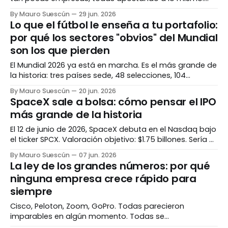
inteligencia artificial. Para algunos es 1999 otra vez. Para
By Mauro Suescún
29 jun. 2026
otros, es diferente esta vez. La verdad, como casi
Lo que el fútbol le enseña a tu portafolio:
siempre, vive en los matices. La pregunta que todos se
por qué los sectores "obvios" del Mundial
hacen Hay una pregunta rondando cada
son los que pierden
El Mundial 2026 ya está en marcha. Es el más grande de
la historia: tres países sede, 48 selecciones, 104
partidos. La intuición dice que aerolíneas, hoteles y
By Mauro Suescún
20 jun. 2026
marcas deportivas se van a disparar. La historia dice
SpaceX sale a bolsa: cómo pensar el IPO
exactamente lo contrario. El evento más grande de la
más grande de la historia
historia Antes de hablar
El 12 de junio de 2026, SpaceX debuta en el Nasdaq bajo
el ticker SPCX. Valoración objetivo: $1.75 billones. Sería el
IPO más grande jamás registrado, superando a Saudi
By Mauro Suescún
07 jun. 2026
Aramco. La pregunta no es si es histórico. Es si tiene
La ley de los grandes números: por qué
sentido invertir. Lo que está pasando Después de casi
ninguna empresa crece rápido para
siempre
Cisco, Peloton, Zoom, GoPro. Todas parecieron
imparables en algún momento. Todas se
desaceleraron mucho más de lo que cualquier inversor