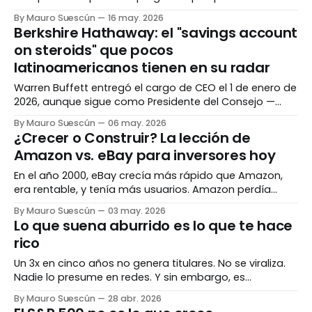
práctica de todas: ¿cómo lo hago realmente desde
By Mauro Suescún
16 may. 2026
acá? El obstáculo que nadie explica bien La mayoría
Berkshire Hathaway: el "savings account
del contenido sobre inversiones en internet asume que
on steroids" que pocos
vives en Estados Unidos.
latinoamericanos tienen en su radar
Warren Buffett entregó el cargo de CEO el 1 de enero de
2026, aunque sigue como Presidente del Consejo —
vigilando el barco desde la distancia. La empresa que
By Mauro Suescún
06 may. 2026
construyó durante 60 años acaba de reportar $397 mil
¿Crecer o Construir? La lección de
millones en efectivo bajo su sucesor. Esto es lo que
Amazon vs. eBay para inversores hoy
necesitas saber antes
En el año 2000, eBay crecía más rápido que Amazon,
era rentable, y tenía más usuarios. Amazon perdía
cientos de millones de dólares. Veinticinco años
By Mauro Suescún
03 may. 2026
después, una de esas empresas vale más de dos
Lo que suena aburrido es lo que te hace
billones de dólares. La otra es una fracción de lo que
rico
fue. El crecimiento no es
Un 3x en cinco años no genera titulares. No se viraliza.
Nadie lo presume en redes. Y sin embargo, es
exactamente el tipo de retorno que construye
By Mauro Suescún
28 abr. 2026
patrimonio real. El problema con "10x o nada" Las redes