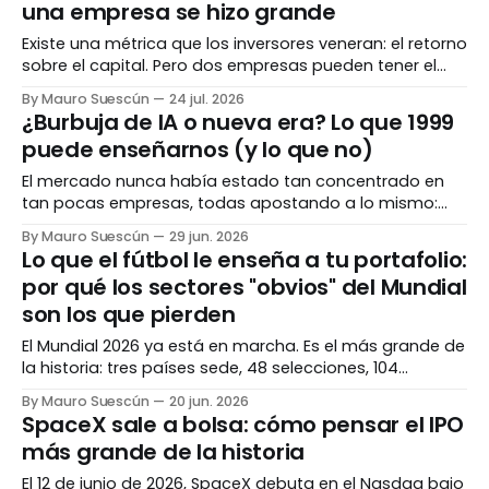
una empresa se hizo grande
Existe una métrica que los inversores veneran: el retorno
sobre el capital. Pero dos empresas pueden tener el
mismo número espectacular y haber llegado ahí por
By Mauro Suescún
24 jul. 2026
caminos completamente opuestos. Entender el cómo
¿Burbuja de IA o nueva era? Lo que 1999
importa tanto como el cuánto. El número que todos
puede enseñarnos (y lo que no)
admiran Hay una métrica que separa a las empresas
El mercado nunca había estado tan concentrado en
tan pocas empresas, todas apostando a lo mismo:
inteligencia artificial. Para algunos es 1999 otra vez. Para
By Mauro Suescún
29 jun. 2026
otros, es diferente esta vez. La verdad, como casi
Lo que el fútbol le enseña a tu portafolio:
siempre, vive en los matices. La pregunta que todos se
por qué los sectores "obvios" del Mundial
hacen Hay una pregunta rondando cada
son los que pierden
El Mundial 2026 ya está en marcha. Es el más grande de
la historia: tres países sede, 48 selecciones, 104
partidos. La intuición dice que aerolíneas, hoteles y
By Mauro Suescún
20 jun. 2026
marcas deportivas se van a disparar. La historia dice
SpaceX sale a bolsa: cómo pensar el IPO
exactamente lo contrario. El evento más grande de la
más grande de la historia
historia Antes de hablar
El 12 de junio de 2026, SpaceX debuta en el Nasdaq bajo