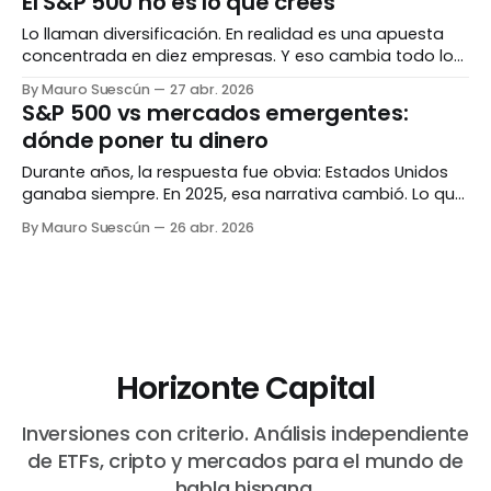
El S&P 500 no es lo que crees
financieras están llenas de proyecciones heroicas.
Acciones que van a multiplicarse
Lo llaman diversificación. En realidad es una apuesta
concentrada en diez empresas. Y eso cambia todo lo
que creías saber sobre invertir de forma "segura". El
By Mauro Suescún
27 abr. 2026
benchmark que define todo Si llevas tiempo leyendo
S&P 500 vs mercados emergentes:
sobre inversiones, ya internalizaste la frase: "¿le
dónde poner tu dinero
ganaste al S&P 500?
Durante años, la respuesta fue obvia: Estados Unidos
ganaba siempre. En 2025, esa narrativa cambió. Lo que
necesitas saber antes de decidir dónde va tu dinero. La
By Mauro Suescún
26 abr. 2026
década del S&P 500 Entre 2010 y 2024, el S&P 500 fue
implacable. Dos años excepcionales lo confirmaron:
subió
Horizonte Capital
Inversiones con criterio. Análisis independiente
de ETFs, cripto y mercados para el mundo de
habla hispana.