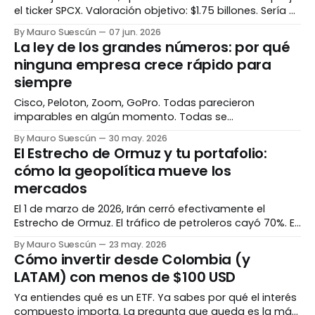
el ticker SPCX. Valoración objetivo: $1.75 billones. Sería el
IPO más grande jamás registrado, superando a Saudi
By Mauro Suescún
07 jun. 2026
Aramco. La pregunta no es si es histórico. Es si tiene
La ley de los grandes números: por qué
sentido invertir. Lo que está pasando Después de casi
ninguna empresa crece rápido para
siempre
Cisco, Peloton, Zoom, GoPro. Todas parecieron
imparables en algún momento. Todas se
desaceleraron mucho más de lo que cualquier inversor
By Mauro Suescún
30 may. 2026
imaginó posible. No fue mala suerte — fue
El Estrecho de Ormuz y tu portafolio:
matemática. El espejismo del crecimiento eterno Hay
cómo la geopolítica mueve los
un patrón que se repite una y otra vez en los mercados.
mercados
Una empresa crece de
El 1 de marzo de 2026, Irán cerró efectivamente el
Estrecho de Ormuz. El tráfico de petroleros cayó 70%. El
precio del Brent subió 10% en un día. Si tenías petróleo,
By Mauro Suescún
23 may. 2026
energía o shipping en tu portafolio, lo sentiste. Si no,
Cómo invertir desde Colombia (y
también — pero sin saberlo. El mundo tiene cuellos de
LATAM) con menos de $100 USD
Ya entiendes qué es un ETF. Ya sabes por qué el interés
compuesto importa. La pregunta que queda es la más