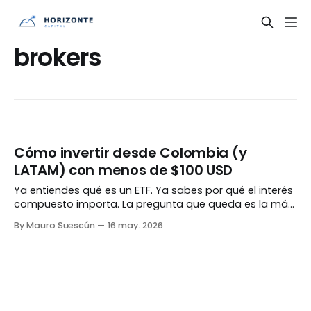
brokers
Cómo invertir desde Colombia (y
LATAM) con menos de $100 USD
Ya entiendes qué es un ETF. Ya sabes por qué el interés
compuesto importa. La pregunta que queda es la más
práctica de todas: ¿cómo lo hago realmente desde
By Mauro Suescún
16 may. 2026
acá? El obstáculo que nadie explica bien La mayoría
del contenido sobre inversiones en internet asume que
vives en Estados Unidos.