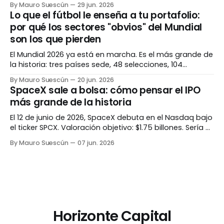
By Mauro Suescún
29 jun. 2026
otros, es diferente esta vez. La verdad, como casi
Lo que el fútbol le enseña a tu portafolio:
siempre, vive en los matices. La pregunta que todos se
por qué los sectores "obvios" del Mundial
hacen Hay una pregunta rondando cada
son los que pierden
El Mundial 2026 ya está en marcha. Es el más grande de
la historia: tres países sede, 48 selecciones, 104
partidos. La intuición dice que aerolíneas, hoteles y
By Mauro Suescún
20 jun. 2026
marcas deportivas se van a disparar. La historia dice
SpaceX sale a bolsa: cómo pensar el IPO
exactamente lo contrario. El evento más grande de la
más grande de la historia
historia Antes de hablar
El 12 de junio de 2026, SpaceX debuta en el Nasdaq bajo
el ticker SPCX. Valoración objetivo: $1.75 billones. Sería el
IPO más grande jamás registrado, superando a Saudi
By Mauro Suescún
07 jun. 2026
Aramco. La pregunta no es si es histórico. Es si tiene
sentido invertir. Lo que está pasando Después de casi
Horizonte Capital