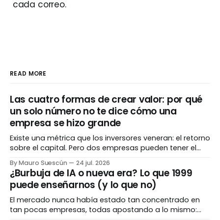
cada correo.
READ MORE
Las cuatro formas de crear valor: por qué
un solo número no te dice cómo una
empresa se hizo grande
Existe una métrica que los inversores veneran: el retorno
sobre el capital. Pero dos empresas pueden tener el
mismo número espectacular y haber llegado ahí por
By Mauro Suescún
24 jul. 2026
caminos completamente opuestos. Entender el cómo
¿Burbuja de IA o nueva era? Lo que 1999
importa tanto como el cuánto. El número que todos
puede enseñarnos (y lo que no)
admiran Hay una métrica que separa a las empresas
El mercado nunca había estado tan concentrado en
tan pocas empresas, todas apostando a lo mismo:
inteligencia artificial. Para algunos es 1999 otra vez. Para