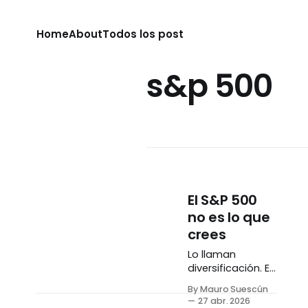
Home
About
Todos los post
s&p 500
El S&P 500
no es lo que
crees
Lo llaman
diversificación. En
realidad es una
By Mauro Suescún
apuesta
27 abr. 2026