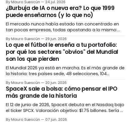
By Mauro Suescún
24 jul. 2026
caminos completamente opuestos. Entender el cómo
¿Burbuja de IA o nueva era? Lo que 1999
importa tanto como el cuánto. El número que todos
puede enseñarnos (y lo que no)
admiran Hay una métrica que separa a las empresas
El mercado nunca había estado tan concentrado en
tan pocas empresas, todas apostando a lo mismo:
inteligencia artificial. Para algunos es 1999 otra vez. Para
By Mauro Suescún
29 jun. 2026
otros, es diferente esta vez. La verdad, como casi
Lo que el fútbol le enseña a tu portafolio:
siempre, vive en los matices. La pregunta que todos se
por qué los sectores "obvios" del Mundial
hacen Hay una pregunta rondando cada
son los que pierden
El Mundial 2026 ya está en marcha. Es el más grande de
la historia: tres países sede, 48 selecciones, 104
partidos. La intuición dice que aerolíneas, hoteles y
By Mauro Suescún
20 jun. 2026
marcas deportivas se van a disparar. La historia dice
SpaceX sale a bolsa: cómo pensar el IPO
exactamente lo contrario. El evento más grande de la
más grande de la historia
historia Antes de hablar
El 12 de junio de 2026, SpaceX debuta en el Nasdaq bajo
el ticker SPCX. Valoración objetivo: $1.75 billones. Sería el
IPO más grande jamás registrado, superando a Saudi
By Mauro Suescún
07 jun. 2026
Aramco. La pregunta no es si es histórico. Es si tiene
sentido invertir. Lo que está pasando Después de casi