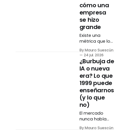
cómo una
empresa
se hizo
grande
Existe una
métrica que los
inversores
By Mauro Suescún
veneran: el
24 jul. 2026
retorno sobre el
¿Burbuja de
capital. Pero
IA o nueva
dos empresas
era? Lo que
pueden tener el
mismo número
1999 puede
espectacular y
enseñarnos
haber llegado
(y lo que
ahí por caminos
no)
completamente
opuestos.
El mercado
Entender el
nunca había
cómo importa
estado tan
tanto como el
By Mauro Suescún