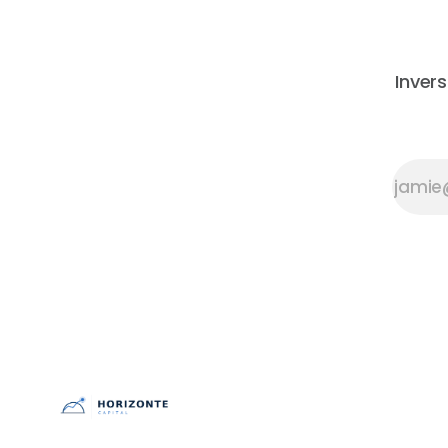
lo que cualquier
inversor
imaginó posible.
No fue mala
Invers
suerte — fue
matemática. El
espejismo del
crecimiento
eterno Hay un
patrón que se
repite una y
otra vez en los
mercados. Una
empresa crece
de