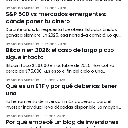
que creías saber sobre invertir de forma "segura". El
By Mauro Suescún
27 abr. 2026
benchmark que define todo Si llevas tiempo leyendo
S&P 500 vs mercados emergentes:
sobre inversiones, ya internalizaste la frase: "¿le
dónde poner tu dinero
ganaste al S&P 500?
Durante años, la respuesta fue obvia: Estados Unidos
ganaba siempre. En 2025, esa narrativa cambió. Lo que
necesitas saber antes de decidir dónde va tu dinero. La
By Mauro Suescún
26 abr. 2026
década del S&P 500 Entre 2010 y 2024, el S&P 500 fue
Bitcoin en 2026: el caso de largo plazo
implacable. Dos años excepcionales lo confirmaron:
sigue intacto
subió
Bitcoin tocó $126.000 en octubre de 2025. Hoy cotiza
cerca de $75.000. ¿Es esto el fin del ciclo o una
corrección dentro de una tendencia mayor? Análisis sin
By Mauro Suescún
21 abr. 2026
hype. El contexto: de dónde venimos En octubre de
Qué es un ETF y por qué deberías tener
2025, Bitcoin alcanzó su máximo histórico de $126.000.
uno
Cuatro meses
La herramienta de inversión más poderosa para el
inversor individual lleva décadas disponible. La mayoría
en América Latina todavía no la usa. El problema con
By Mauro Suescún
19 abr. 2026
invertir "a la antigua" Durante décadas, la forma de
Por qué empecé un blog de inversiones
invertir en bolsa era comprar acciones individuales.