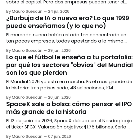
sobre el capital. Pero dos empresas pueden tener el
mismo número espectacular y haber llegado ahí por
By Mauro Suescún
24 jul. 2026
caminos completamente opuestos. Entender el cómo
¿Burbuja de IA o nueva era? Lo que 1999
importa tanto como el cuánto. El número que todos
puede enseñarnos (y lo que no)
admiran Hay una métrica que separa a las empresas
El mercado nunca había estado tan concentrado en
tan pocas empresas, todas apostando a lo mismo:
inteligencia artificial. Para algunos es 1999 otra vez. Para
By Mauro Suescún
29 jun. 2026
otros, es diferente esta vez. La verdad, como casi
Lo que el fútbol le enseña a tu portafolio:
siempre, vive en los matices. La pregunta que todos se
por qué los sectores "obvios" del Mundial
hacen Hay una pregunta rondando cada
son los que pierden
El Mundial 2026 ya está en marcha. Es el más grande de
la historia: tres países sede, 48 selecciones, 104
partidos. La intuición dice que aerolíneas, hoteles y
By Mauro Suescún
20 jun. 2026
marcas deportivas se van a disparar. La historia dice
SpaceX sale a bolsa: cómo pensar el IPO
exactamente lo contrario. El evento más grande de la
más grande de la historia
historia Antes de hablar
El 12 de junio de 2026, SpaceX debuta en el Nasdaq bajo
el ticker SPCX. Valoración objetivo: $1.75 billones. Sería el
IPO más grande jamás registrado, superando a Saudi
By Mauro Suescún
07 jun. 2026