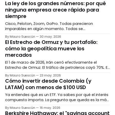
Aramco. La pregunta no es si es histórico. Es si tiene
La ley de los grandes números: por qué
sentido invertir. Lo que está pasando Después de casi
ninguna empresa crece rápido para
siempre
Cisco, Peloton, Zoom, GoPro. Todas parecieron
imparables en algún momento. Todas se
desaceleraron mucho más de lo que cualquier inversor
By Mauro Suescún
30 may. 2026
imaginó posible. No fue mala suerte — fue
El Estrecho de Ormuz y tu portafolio:
matemática. El espejismo del crecimiento eterno Hay
cómo la geopolítica mueve los
un patrón que se repite una y otra vez en los mercados.
mercados
Una empresa crece de
El 1 de marzo de 2026, Irán cerró efectivamente el
Estrecho de Ormuz. El tráfico de petroleros cayó 70%. El
precio del Brent subió 10% en un día. Si tenías petróleo,
By Mauro Suescún
23 may. 2026
energía o shipping en tu portafolio, lo sentiste. Si no,
Cómo invertir desde Colombia (y
también — pero sin saberlo. El mundo tiene cuellos de
LATAM) con menos de $100 USD
Ya entiendes qué es un ETF. Ya sabes por qué el interés
compuesto importa. La pregunta que queda es la más
práctica de todas: ¿cómo lo hago realmente desde
By Mauro Suescún
16 may. 2026
acá? El obstáculo que nadie explica bien La mayoría
Berkshire Hathaway: el "savings account