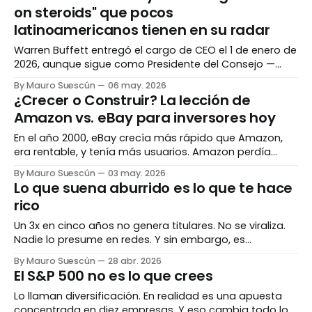
del contenido sobre inversiones en internet asume que
on steroids" que pocos
vives en Estados Unidos.
latinoamericanos tienen en su radar
Warren Buffett entregó el cargo de CEO el 1 de enero de
2026, aunque sigue como Presidente del Consejo —
vigilando el barco desde la distancia. La empresa que
By Mauro Suescún
06 may. 2026
construyó durante 60 años acaba de reportar $397 mil
¿Crecer o Construir? La lección de
millones en efectivo bajo su sucesor. Esto es lo que
Amazon vs. eBay para inversores hoy
necesitas saber antes
En el año 2000, eBay crecía más rápido que Amazon,
era rentable, y tenía más usuarios. Amazon perdía
cientos de millones de dólares. Veinticinco años
By Mauro Suescún
03 may. 2026
después, una de esas empresas vale más de dos
Lo que suena aburrido es lo que te hace
billones de dólares. La otra es una fracción de lo que
rico
fue. El crecimiento no es
Un 3x en cinco años no genera titulares. No se viraliza.
Nadie lo presume en redes. Y sin embargo, es
exactamente el tipo de retorno que construye
By Mauro Suescún
28 abr. 2026
patrimonio real. El problema con "10x o nada" Las redes
El S&P 500 no es lo que crees
financieras están llenas de proyecciones heroicas.
Acciones que van a multiplicarse
Lo llaman diversificación. En realidad es una apuesta
concentrada en diez empresas. Y eso cambia todo lo