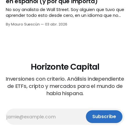
en español (y por qué importa)
Elegías una empresa — Apple, Bancolombia, Ecopetrol
— comprabas
No soy analista de Wall Street. Soy alguien que tuvo que
aprender todo esto desde cero, en un idioma que no
era el que usaban los mejores recursos. Este es el blog
By Mauro Suescún
03 abr. 2026
que me hubiera gustado encontrar. El problema Si
buscas "cómo invertir en ETFs" en Google, encuentras
Horizonte Capital
Inversiones con criterio. Análisis independiente
de ETFs, cripto y mercados para el mundo de
habla hispana.
Subscribe