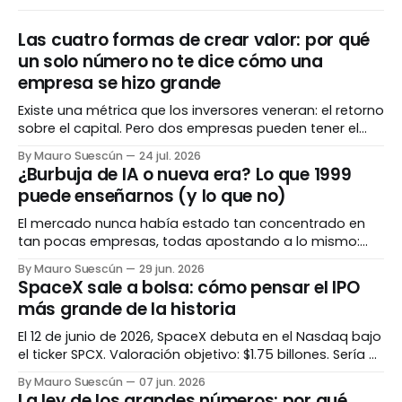
Las cuatro formas de crear valor: por qué
un solo número no te dice cómo una
empresa se hizo grande
Existe una métrica que los inversores veneran: el retorno
sobre el capital. Pero dos empresas pueden tener el
mismo número espectacular y haber llegado ahí por
By Mauro Suescún
24 jul. 2026
caminos completamente opuestos. Entender el cómo
¿Burbuja de IA o nueva era? Lo que 1999
importa tanto como el cuánto. El número que todos
puede enseñarnos (y lo que no)
admiran Hay una métrica que separa a las empresas
El mercado nunca había estado tan concentrado en
tan pocas empresas, todas apostando a lo mismo:
inteligencia artificial. Para algunos es 1999 otra vez. Para
By Mauro Suescún
29 jun. 2026
otros, es diferente esta vez. La verdad, como casi
SpaceX sale a bolsa: cómo pensar el IPO
siempre, vive en los matices. La pregunta que todos se
más grande de la historia
hacen Hay una pregunta rondando cada
El 12 de junio de 2026, SpaceX debuta en el Nasdaq bajo
el ticker SPCX. Valoración objetivo: $1.75 billones. Sería el
IPO más grande jamás registrado, superando a Saudi
By Mauro Suescún
07 jun. 2026
Aramco. La pregunta no es si es histórico. Es si tiene
La ley de los grandes números: por qué