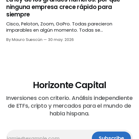
sentido invertir. Lo que está pasando Después de casi
ninguna empresa crece rápido para
siempre
Cisco, Peloton, Zoom, GoPro. Todas parecieron
imparables en algún momento. Todas se
desaceleraron mucho más de lo que cualquier inversor
By Mauro Suescún
30 may. 2026
imaginó posible. No fue mala suerte — fue
matemática. El espejismo del crecimiento eterno Hay
un patrón que se repite una y otra vez en los mercados.
Una empresa crece de
Horizonte Capital
Inversiones con criterio. Análisis independiente
de ETFs, cripto y mercados para el mundo de
habla hispana.
Subscribe