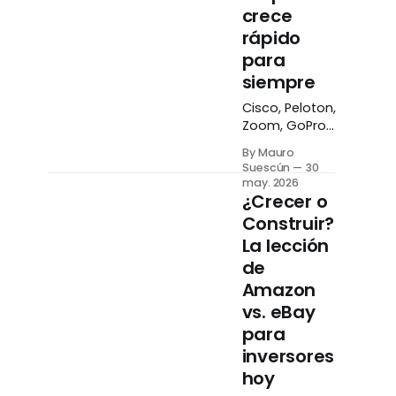
crece
rápido
para
siempre
Cisco, Peloton,
Zoom, GoPro.
Todas
By Mauro
parecieron
Suescún
30
imparables en
may. 2026
algún
¿Crecer o
momento.
Construir?
Todas se
La lección
desaceleraron
de
mucho más
de lo que
Amazon
cualquier
vs. eBay
inversor
para
imaginó
inversores
posible. No
fue mala
hoy
suerte — fue