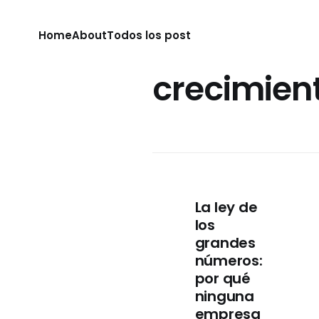
Home
About
Todos los post
crecimien
La ley de
los
grandes
números:
por qué
ninguna
empresa