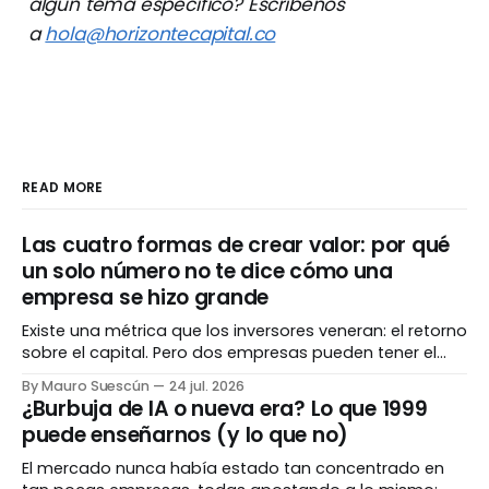
algún tema específico? Escríbenos
a
hola@horizontecapital.co
READ MORE
Las cuatro formas de crear valor: por qué
un solo número no te dice cómo una
empresa se hizo grande
Existe una métrica que los inversores veneran: el retorno
sobre el capital. Pero dos empresas pueden tener el
mismo número espectacular y haber llegado ahí por
By Mauro Suescún
24 jul. 2026
caminos completamente opuestos. Entender el cómo
¿Burbuja de IA o nueva era? Lo que 1999
importa tanto como el cuánto. El número que todos
puede enseñarnos (y lo que no)
admiran Hay una métrica que separa a las empresas
El mercado nunca había estado tan concentrado en