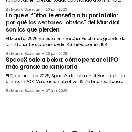
tan pocas empresas, todas apostando a lo mismo:
inteligencia artificial. Para algunos es 1999 otra vez. Para
By Mauro Suescún
29 jun. 2026
otros, es diferente esta vez. La verdad, como casi
Lo que el fútbol le enseña a tu portafolio:
siempre, vive en los matices. La pregunta que todos se
por qué los sectores "obvios" del Mundial
hacen Hay una pregunta rondando cada
son los que pierden
El Mundial 2026 ya está en marcha. Es el más grande de
la historia: tres países sede, 48 selecciones, 104
partidos. La intuición dice que aerolíneas, hoteles y
By Mauro Suescún
20 jun. 2026
marcas deportivas se van a disparar. La historia dice
SpaceX sale a bolsa: cómo pensar el IPO
exactamente lo contrario. El evento más grande de la
más grande de la historia
historia Antes de hablar
El 12 de junio de 2026, SpaceX debuta en el Nasdaq bajo
el ticker SPCX. Valoración objetivo: $1.75 billones. Sería el
IPO más grande jamás registrado, superando a Saudi
By Mauro Suescún
07 jun. 2026
Aramco. La pregunta no es si es histórico. Es si tiene
sentido invertir. Lo que está pasando Después de casi