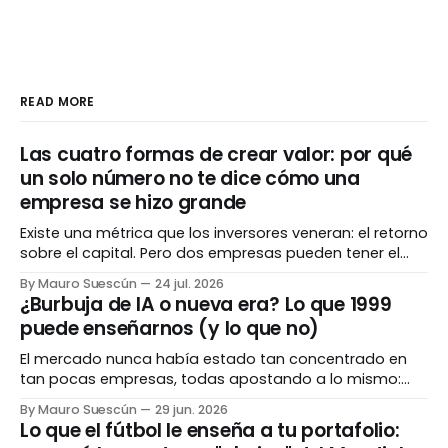
READ MORE
Las cuatro formas de crear valor: por qué
un solo número no te dice cómo una
empresa se hizo grande
Existe una métrica que los inversores veneran: el retorno
sobre el capital. Pero dos empresas pueden tener el
mismo número espectacular y haber llegado ahí por
By Mauro Suescún
24 jul. 2026
caminos completamente opuestos. Entender el cómo
¿Burbuja de IA o nueva era? Lo que 1999
importa tanto como el cuánto. El número que todos
puede enseñarnos (y lo que no)
admiran Hay una métrica que separa a las empresas
El mercado nunca había estado tan concentrado en
tan pocas empresas, todas apostando a lo mismo:
inteligencia artificial. Para algunos es 1999 otra vez. Para
By Mauro Suescún
29 jun. 2026
otros, es diferente esta vez. La verdad, como casi
Lo que el fútbol le enseña a tu portafolio:
siempre, vive en los matices. La pregunta que todos se