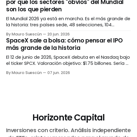
por qué los sectores "obvios" del Mundial
hacen Hay una pregunta rondando cada
son los que pierden
El Mundial 2026 ya está en marcha. Es el más grande de
la historia: tres países sede, 48 selecciones, 104
partidos. La intuición dice que aerolíneas, hoteles y
By Mauro Suescún
20 jun. 2026
marcas deportivas se van a disparar. La historia dice
SpaceX sale a bolsa: cómo pensar el IPO
exactamente lo contrario. El evento más grande de la
más grande de la historia
historia Antes de hablar
El 12 de junio de 2026, SpaceX debuta en el Nasdaq bajo
el ticker SPCX. Valoración objetivo: $1.75 billones. Sería el
IPO más grande jamás registrado, superando a Saudi
By Mauro Suescún
07 jun. 2026
Aramco. La pregunta no es si es histórico. Es si tiene
sentido invertir. Lo que está pasando Después de casi
Horizonte Capital
Inversiones con criterio. Análisis independiente