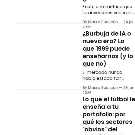
Existe una métrica que
los inversores veneran:
el retorno sobre el
By Mauro Suescún
24 jul.
capital. Pero dos
2026
empresas pueden tene
¿Burbuja de IA o
el mismo número
nueva era? Lo
espectacular y haber
que 1999 puede
llegado ahí por
caminos
enseñarnos (y lo
completamente
que no)
opuestos. Entender el
El mercado nunca
cómo importa tanto
había estado tan
como el cuánto. El
concentrado en tan
número que todos
By Mauro Suescún
29 jun
pocas empresas, toda
admiran Hay una
2026
apostando a lo mismo:
métrica que separa a
Lo que el fútbol l
inteligencia artificial.
las empresas
enseña a tu
Para algunos es 1999
portafolio: por
otra vez. Para otros, es
diferente esta vez. La
qué los sectores
verdad, como casi
"obvios" del
siempre, vive en los