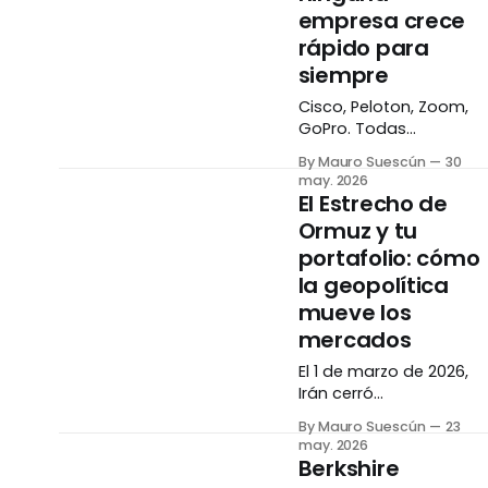
es si es histórico. Es si
empresa crece
tiene sentido invertir. Lo
rápido para
que está pasando
siempre
Después de casi
Cisco, Peloton, Zoom,
GoPro. Todas
parecieron imparables
By Mauro Suescún
30
en algún momento.
may. 2026
Todas se desaceleraro
El Estrecho de
mucho más de lo que
Ormuz y tu
cualquier inversor
portafolio: cómo
imaginó posible. No fue
mala suerte — fue
la geopolítica
matemática. El
mueve los
espejismo del
mercados
crecimiento eterno Hay
un patrón que se repite
El 1 de marzo de 2026,
una y otra vez en los
Irán cerró
mercados. Una
efectivamente el
By Mauro Suescún
23
empresa crece de
Estrecho de Ormuz. El
may. 2026
tráfico de petroleros
Berkshire
cayó 70%. El precio del