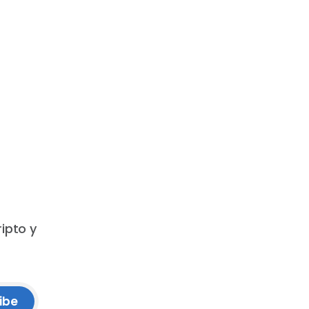
ripto y
ibe