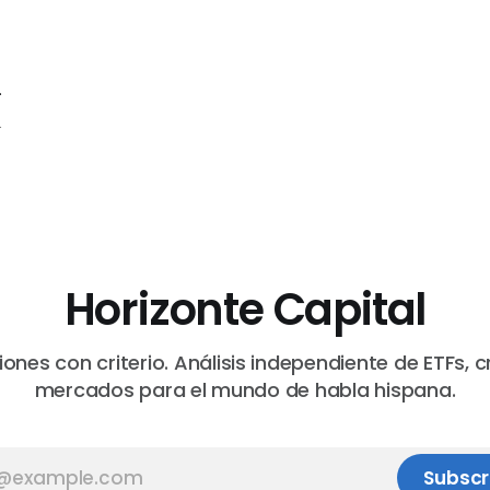
a
.
s
a
Horizonte Capital
a
iones con criterio. Análisis independiente de ETFs, c
mercados para el mundo de habla hispana.
Subscr