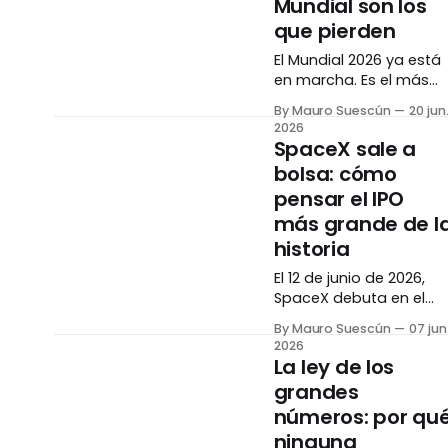
Mundial son los
matices. La pregunta
que pierden
que todos se hacen Hay
una pregunta rondand
El Mundial 2026 ya está
cada
en marcha. Es el más
grande de la historia:
By Mauro Suescún
20 jun
tres países sede, 48
2026
selecciones, 104
SpaceX sale a
partidos. La intuición
bolsa: cómo
dice que aerolíneas,
pensar el IPO
hoteles y marcas
deportivas se van a
más grande de l
disparar. La historia dic
historia
exactamente lo
El 12 de junio de 2026,
contrario. El evento más
SpaceX debuta en el
grande de la historia
Nasdaq bajo el ticker
Antes de hablar
By Mauro Suescún
07 jun
SPCX. Valoración
2026
objetivo: $1.75 billones.
La ley de los
Sería el IPO más grande
grandes
jamás registrado,
números: por qu
superando a Saudi
Aramco. La pregunta n
ninguna