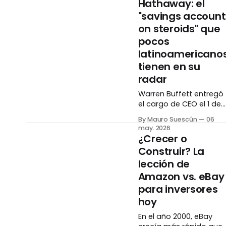
Hathaway: el
Brent subió 10% en un
"savings account
día. Si tenías petróleo,
energía o shipping en t
on steroids" que
portafolio, lo sentiste. Si
pocos
no, también — pero sin
latinoamericano
saberlo. El mundo tiene
tienen en su
cuellos de
radar
Warren Buffett entregó
el cargo de CEO el 1 de
enero de 2026, aunque
By Mauro Suescún
06
sigue como Presidente
may. 2026
del Consejo — vigilando
¿Crecer o
el barco desde la
Construir? La
distancia. La empresa
lección de
que construyó durante
60 años acaba de
Amazon vs. eBay
reportar $397 mil
para inversores
millones en efectivo
hoy
bajo su sucesor. Esto e
lo que necesitas saber
En el año 2000, eBay
antes