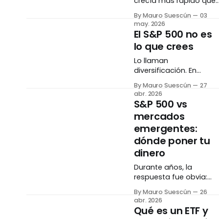
crecía más rápido que
Amazon, era rentable, y
By Mauro Suescún
03
tenía más usuarios.
may. 2026
Amazon perdía cientos
El S&P 500 no es
de millones de dólares.
lo que crees
Veinticinco años
después, una de esas
Lo llaman
empresas vale más de
diversificación. En
dos billones de dólares.
realidad es una
By Mauro Suescún
27
La otra es una fracción
apuesta concentrada
abr. 2026
de lo que fue. El
en diez empresas. Y es
S&P 500 vs
crecimiento no es
cambia todo lo que
mercados
creías saber sobre
emergentes:
invertir de forma
"segura". El benchmark
dónde poner tu
que define todo Si llevas
dinero
tiempo leyendo sobre
Durante años, la
inversiones, ya
respuesta fue obvia:
internalizaste la frase:
Estados Unidos ganab
"¿le ganaste al S&P
By Mauro Suescún
26
siempre. En 2025, esa
500?
abr. 2026
narrativa cambió. Lo
Qué es un ETF y
que necesitas saber